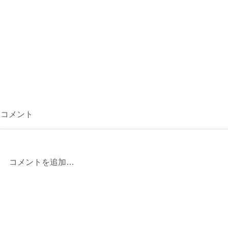
コメント
コメントを追加…
林武史 退
『nested in nature』井原宏蕗
個展