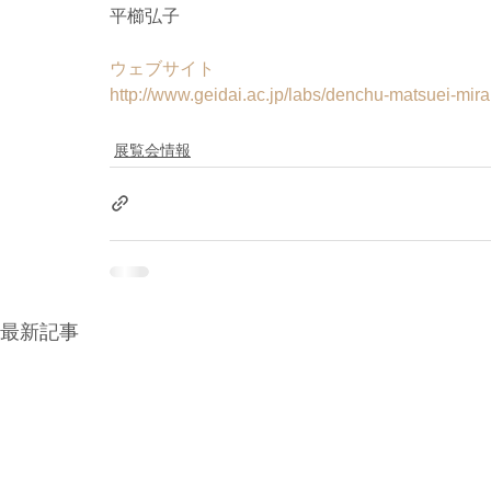
平櫛弘子
ウェブサイト
http://www.geidai.ac.jp/labs/denchu-matsuei-mirai
展覧会情報
最新記事