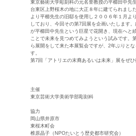
東京藝術大学彫刻科の元名誉教授の平櫛田中先
台東区上野桜木の地に大正８年に建てられまし
より平櫛先生の旧邸を使用し２００６年１月よ
しており、今回その第7回展を企画いたします
が平櫛田中先生という巨星で花開き、現在へと
ことで未来を見つめてみようという試みです。第
ら展開をして来た本展覧会ですが、2年ぶりと
す。
第7回「アトリエの末裔あるいは未来」展をぜひ
主催
東京芸術大学美術学部彫刻科
協力
岡山県井原市
東桜木町会
椎原晶子（NPOたいとう歴史都市研究会）