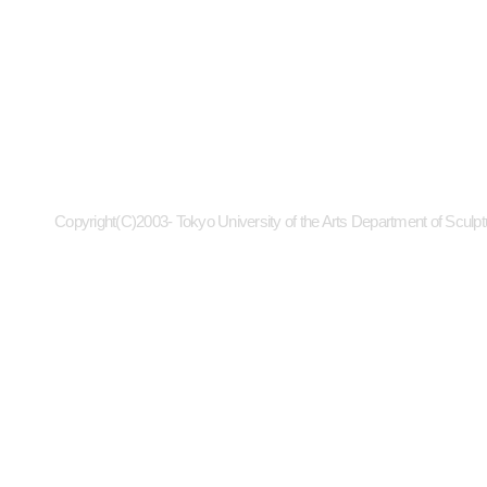
Copyright(C)2003- Tokyo University of the Arts Department of Sculpt