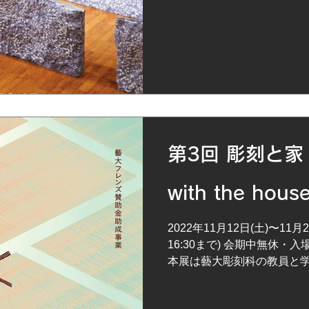
第3回 彫刻と家 S
with the hous
2022年11月12日(土)〜11月20
16:30まで) 会期中無休・
本展は藝大彫刻科の教員と
木や石、土や金属、紙や漆
らしと密接で馴染みある素材か