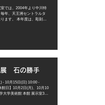
室では、2004年より中川特
、毎年、天王洲セントラルタ
ります。 本年度は、彫刻科
ストラクターの井原宏蕗先生
【会期】 2025年12月1日
8:30~20:00 【定休日】 毎週
場】 天王洲セントラルタワー
品川区東品川 2-2-24 天王洲
トホール 【企画】 東京藝術大
 【協力】 中川特殊鋼株式会
年、東京藝術大学彫刻科に金属素
念展 石の勝手
を探求する目的で金属研究室
至るまで数多くの学生達がこ
で活躍しています。第22回
- 10月15日(日) 10:00 -
了し、現在、彫刻科テクニカル
【休館日】10月2日(月)、10月10
原宏蕗による個展を開催いた
大学大学美術館 本館 展示室3､4
ますようご案内申し上げま
 主 催...