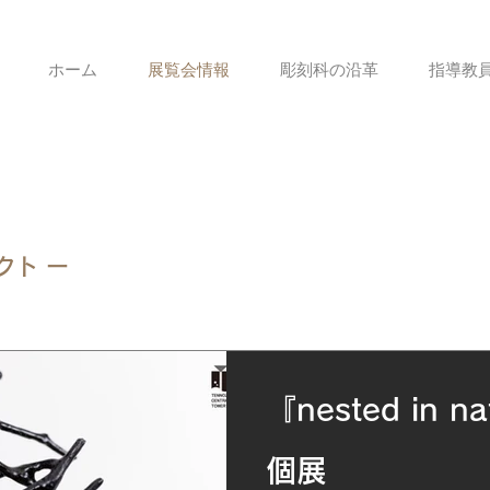
ホーム
展覧会情報
彫刻科の沿革
指導教
クト ー
『nested in 
個展