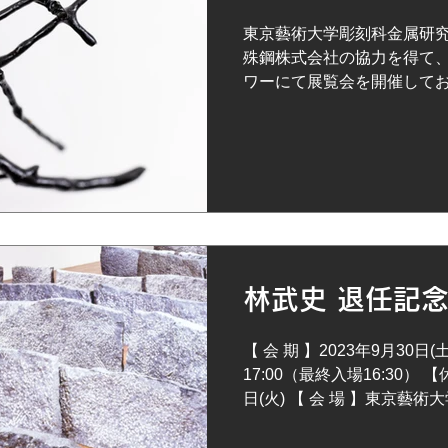
東京藝術大学彫刻科金属研究
殊鋼株式会社の協力を得て
ワーにて展覧会を開催してお
金属研究室テクニカルイン
による個展を開催いたします。 
(月)〜12月19日(金) 【時間】 
土曜日、日曜日、祝日 【会
【住所】 〒140-0002東京都
セントラルタワー1F・アー
学美術学部彫刻科金属研究室
社 【展示紹介】 1971
林武史 退任記
材による彫刻表現の可能性
が設置されてから、現在に
こで学び、作家として多方面
【 会 期 】2023年9月30日(土) 
目となる今回は2013年修
17:00（最終入場16:30） 
インストラクターである井
日(火) 【 会 場 】東京藝術
します。皆様御高覧下さり
／ 陳列館1階 【観覧料】無料 【
す。...