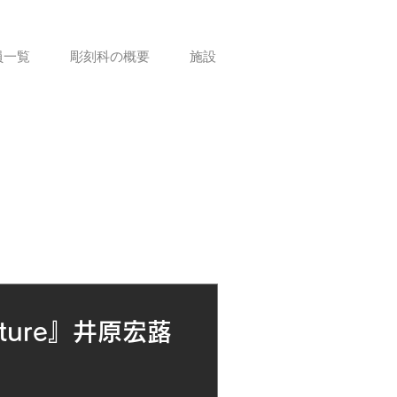
員一覧
彫刻科の概要
施設
nature』井原宏蕗