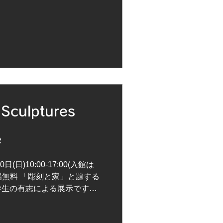
culptures
e
日(日)10:00-17:00(入館は
入場無料 「彫刻と家」と題する
学生の有志による展示です。
、ガラスなどの日本の家や暮
ら成る彫...