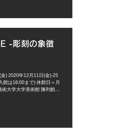
ICE -彫刻の象徴
(金) 2020年12月11日(金)-25
0(入館は16:00まで) 休館日＝月
術大学大学美術館 陳列館／
東京都台東区上野公園12-8...